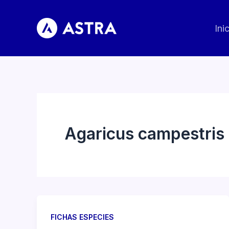
Ir
al
Ini
contenido
Agaricus campestris
FICHAS ESPECIES