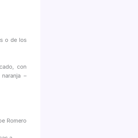
s o de los
icado, con
 naranja –
ipe Romero
cas a