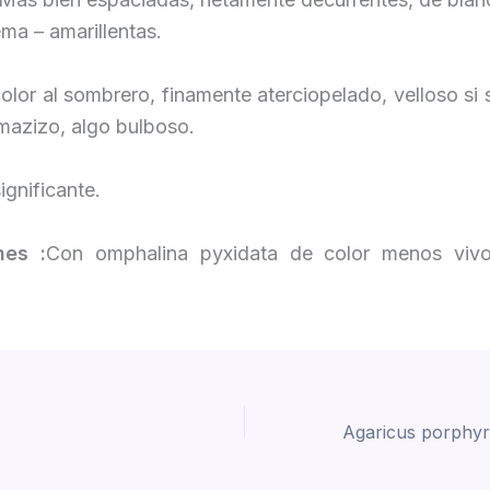
ma – amarillentas.
lor al sombrero, finamente aterciopelado, velloso si
mazizo, algo bulboso.
ignificante.
nes :
Con omphalina pyxidata de color menos viv