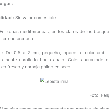
lgar :
lidad :
Sin valor comestible.
n zonas mediterráneas, en los claros de los bosque
 terreno arenoso.
o :
De 0,5 a 2 cm, pequeño, opaco, circular umbil
eramente enrollado hacia abajo. Color anaranjado o
 en fresco y naranja pálido en seco.
Foto: Fel
Más bien espaciadas, netamente decurrentes, de blan