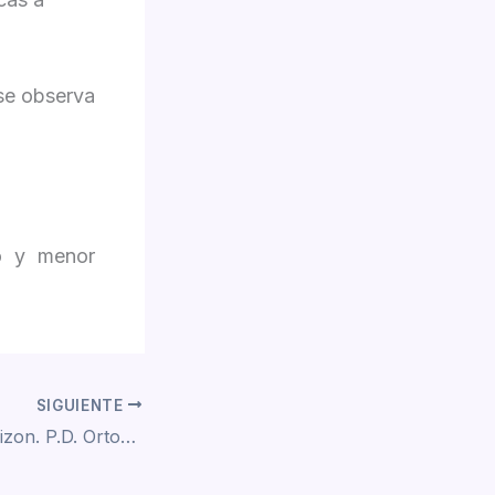
 se observa
o y menor
SIGUIENTE
Agaricus porphyrizon. P.D. Orton (1960)