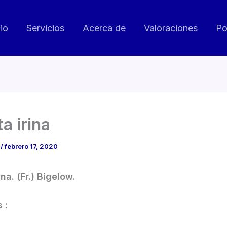
cio
Servicios
Acerca de
Valoraciones
Po
a irina
o
/
febrero 17, 2020
ina. (Fr.) Bigelow.
 :