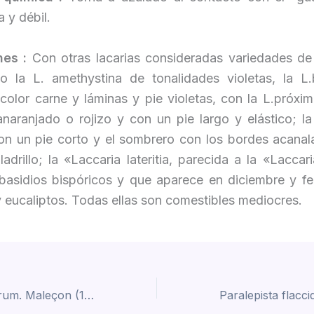
a y débil.
nes :
Con otras lacarias consideradas variedades de 
o la L. amethystina de tonalidades violetas, la L.
color carne y láminas y pie violetas, con la L.próxim
anaranjado o rojizo y con un pie largo y elástico; la
 con un pie corto y el sombrero con los bordes acana
 ladrillo; la «Laccaria lateritia, parecida a la «Laccar
basidios bispóricos y que aparece en diciembre y fe
 eucaliptos. Todas ellas son comestibles mediocres.
Lactarius tesquorum. Maleçon (1979)