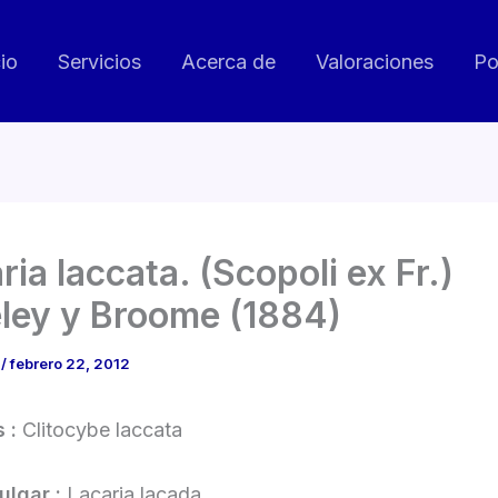
cio
Servicios
Acerca de
Valoraciones
Po
ria laccata. (Scopoli ex Fr.)
ley y Broome (1884)
o
/
febrero 22, 2012
s :
Clitocybe laccata
ulgar :
Lacaria lacada.