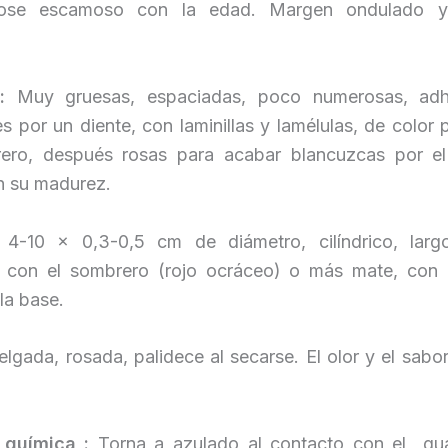
dose escamoso con la edad. Margen ondulado 
:
Muy gruesas, espaciadas, poco numerosas, adh
s por un diente, con laminillas y lamélulas, de color 
ero, después rosas para acabar blancuzcas por e
n su madurez.
-10 x 0,3-0,5 cm de diámetro, cilíndrico, largo
 con el sombrero (rojo ocráceo) o más mate, con 
la base.
lgada, rosada, palidece al secarse. El olor y el sab
 química :
Torna a azulado al contacto con el gu