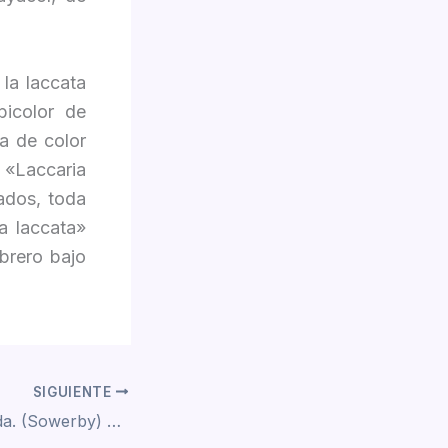
la laccata
bicolor de
a de color
 «Laccaria
lados, toda
ia laccata»
brero bajo
SIGUIENTE
Paralepista flaccida. (Sowerby) Vizzini (2012)