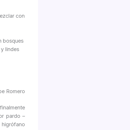
ezclar con
n bosques
 y lindes
ipe Romero
inalmente
or pardo –
higrófano