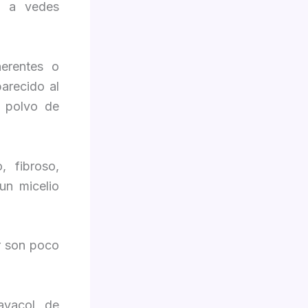
y a vedes
erentes o
parecido al
l polvo de
, fibroso,
un micelio
or son poco
ayacol, de