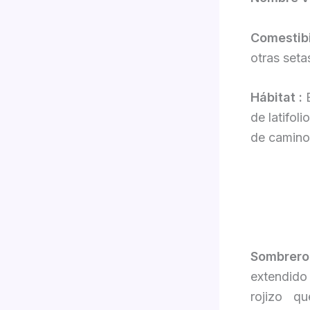
Comestibi
otras seta
Hábitat :
E
de latifol
de camino
Sombrero
extendido
rojizo q