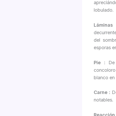
aprecián
lobulado.
Láminas 
decurrente
del sombr
esporas e
Pie :
De 4
concoloro
blanco en 
Carne :
De
notables.
Reacción