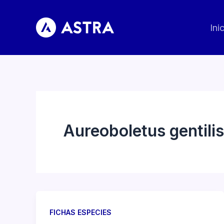
Ir
al
Ini
contenido
Aureoboletus gentilis
FICHAS ESPECIES