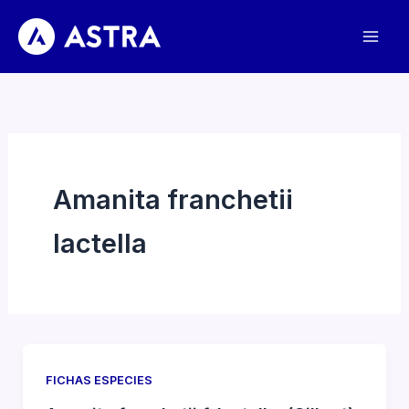
Ir
al
contenido
Amanita franchetii
lactella
FICHAS ESPECIES