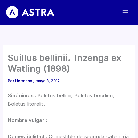
Ir
al
contenido
Suillus bellinii. Inzenga ex
Watling (1898)
Por
Hermoso
/
mayo 3, 2012
Sinónimos :
Boletus bellinii, Boletus boudieri,
Boletus litoralis.
Nombre vulgar :
Comestibilidad :
Comestible de segunda categoría,