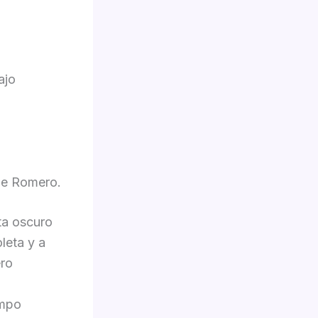
ajo
ipe Romero.
ta oscuro
leta y a
ero
empo