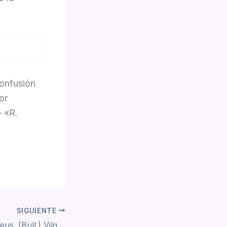
confusión
or
– «R.
SIGUIENTE
Coprinellus micaceus. (Bull.) Vilgalys, Hopple & Jacq. Johnson (2001)