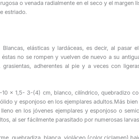
ugosa o venada radialmente en el seco y el margen li
e estriado.
:
Blancas, elásticas y lardáceas, es decir, al pasar 
as éstas no se rompen y vuelven de nuevo a su antigua
, grasientas, adherentes al pie y a veces con liger
10 x 1,5- 3-(4) cm, blanco, cilíndrico, quebradizo co
ólido y esponjoso en los ejemplares adultos.Más bien
or lleno en los jóvenes ejemplares y esponjoso o semi
ltos, al ser fácilmente parasitado por numerosas larvas
rme, quebradiza, blanca, violáceo (color ciclamen) baj