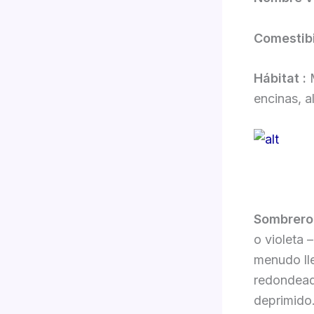
Comestibi
Hábitat :
encinas, a
Sombrero
o violeta 
menudo ll
redondead
deprimido.