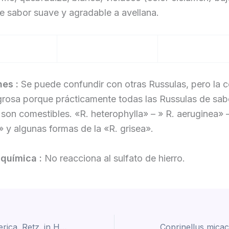
de sabor suave y agradable a avellana.
nes :
Se puede confundir con otras Russulas, pero la 
grosa porque prácticamente todas las Russulas de sab
son comestibles. «R. heterophylla» – » R. aeruginea» 
 y algunas formas de la «R. grisea».
 química :
No reacciona al sulfato de hierro.
Tremella mesenterica. Retz. in Hook. (1769)