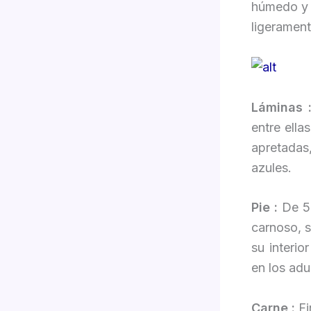
húmedo y r
ligerament
Láminas 
entre ell
apretadas
azules.
Pie :
De 5-
carnoso, s
su interi
en los adu
Carne :
Fi