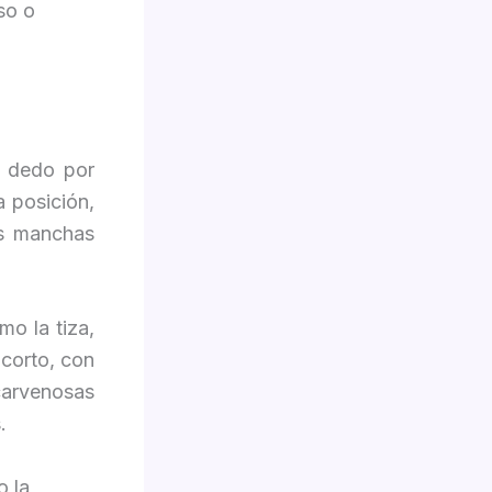
so o
el dedo por
 posición,
as manchas
mo la tiza,
 corto, con
carvenosas
.
o la