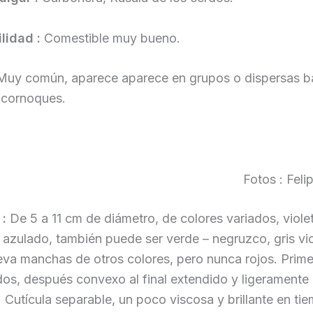
lidad :
Comestible muy bueno.
Muy común, aparece aparece en grupos o dispersas b
lcornoques.
Fotos : Fel
 :
De 5 a 11 cm de diámetro, de colores variados, viole
– azulado, también puede ser verde – negruzco, gris vio
eva manchas de otros colores, pero nunca rojos. Prim
os, después convexo al final extendido y ligeramente
 Cutícula separable, un poco viscosa y brillante en ti