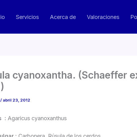
cio
Servicios
Acerca de
Valoraciones
Po
la cyanoxantha. (Schaeffer ex
)
o
/
abril 23, 2012
s :
Agaricus cyanoxanthus
lgar :
Carbonera, Rúsula de los cerdos.