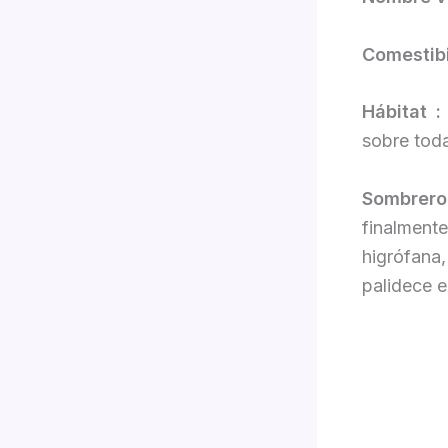
Comestibi
Hábitat 
sobre toda
Sombrer
finalment
higrófan
palidece 