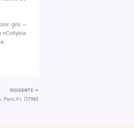
olor gris –
n «Collybia
sa.
SIGUIENTE
. Pers.:Fr. (1796)