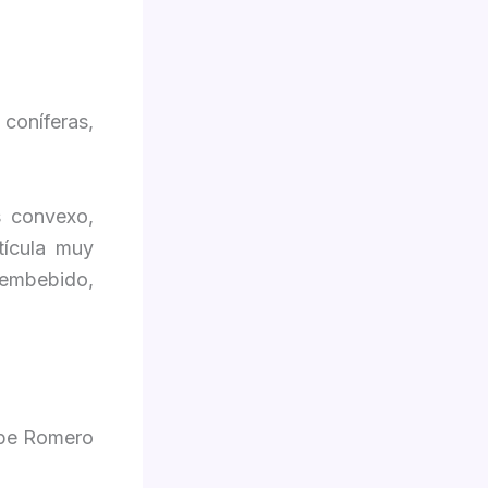
coníferas,
s convexo,
tícula muy
embebido,
lipe Romero