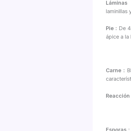
Láminas
laminillas
Pie :
De 4
ápice a la
Carne :
B
caracterís
Reacción
Esporas 