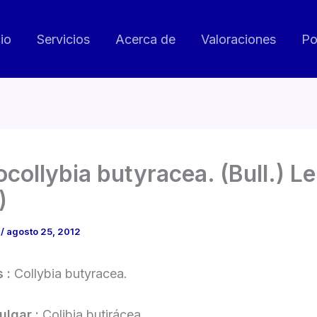
cio
Servicios
Acerca de
Valoraciones
Po
collybia butyracea. (Bull.) L
)
o
/
agosto 25, 2012
s :
Collybia butyracea.
lgar :
Colibia butirácea.