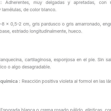
 :
Adherentes, muy delgadas y apretadas, con 
 y lamélulas, de color blanco.
-8 x 0,5-2 cm, gris pardusco o gris amarronado, eng
 base, estriado longitudinalmente, hueco.
lanquecina, cartilaginosa, esponjosa en el pie. Sin sa
tico o algo desagradable.
 química :
Reacción positiva violeta al formol en las lá
:
Esporada blanca o crema rosado pálido, elipticas, c