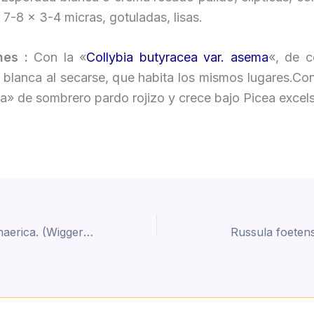
 7-8 x 3-4 micras, gotuladas, lisas.
nes :
Con la «
Collybia butyracea var. asema
«, de c
i blanca al secarse, que habita los mismos lugares.Co
a» de sombrero pardo rojizo y crece bajo Picea excel
Humaria hemisphaerica. (Wiggers ex Fr.) Fuckel (1870)
Russula foetens