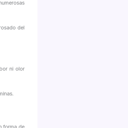
numerosas
rosado del
bor ni olor
minas.
on forma de