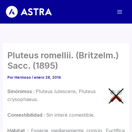
Ir
al
contenido
Pluteus romellii. (Britzelm.)
Sacc. (1895)
Por
Hermoso
/
enero 28, 2014
Sinónimos :
Pluteus lutescens, Pluteus
crysophaeus.
Comestibilidad :
Sin interé comestible.
Hábitat :
Especie medianamente común. Fuctifica