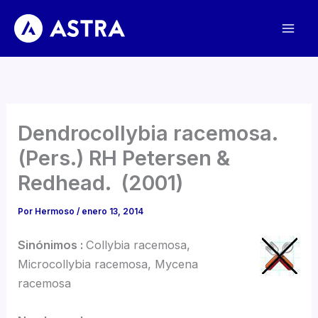
Ir
al
contenido
Dendrocollybia racemosa.
(Pers.) RH Petersen &
Redhead. (2001)
Por
Hermoso
/
enero 13, 2014
Sinónimos :
Collybia racemosa,
Microcollybia racemosa, Mycena
racemosa