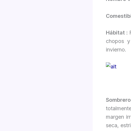
Comestibi
Hábitat :
chopos y
invierno.
Sombrer
totalment
margen ir
seca, estr