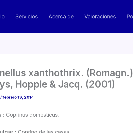
cio
Servicios
Acerca de
Valoraciones
Po
nellus xanthothrix. (Romagn.
lys, Hopple & Jacq. (2001)
o
/
febrero 19, 2014
s :
Coprinus domesticus.
ulgar :
Coprino de las casas.