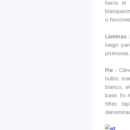
hacia el
blanqueci
o flocones
Láminas 
luego par
pruinosas.
Pie :
Cili
bulbo mar
blanco, a
base. Es 
hifas ta
denominad