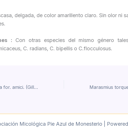
casa, delgada, de color amarillento claro. Sin olor ni s
es.
ones :
Con otras especies del mismo género tale
icaceus, C. radians, C. bipellis o C.flocculosus.
Amanita gemmata for. amici. (Gillet) Gilbert. (1941)
ociación Micológica Pie Azul de Monesterio | Powere