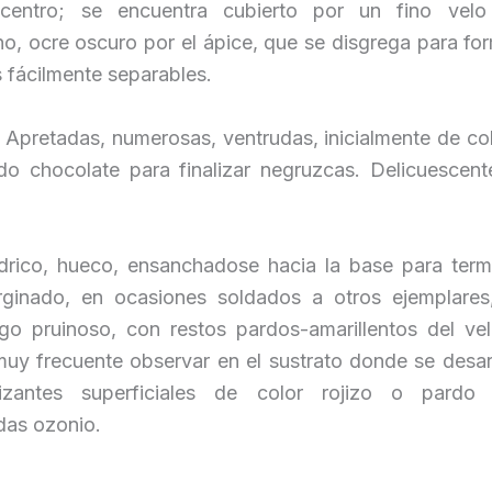
 centro; se encuentra cubierto por un fino velo
no, ocre oscuro por el ápice, que se disgrega para fo
 fácilmente separables.
:
Apretadas, numerosas, ventrudas, inicialmente de co
do chocolate para finalizar negruzcas. Delicuescente
ndrico, hueco, ensanchadose hacia la base para term
ginado, en ocasiones soldados a otros ejemplares
lgo pruinoso, con restos pardos-amarillentos del vel
muy frecuente observar en el sustrato donde se desarr
pizantes superficiales de color rojizo o pardo 
as ozonio.