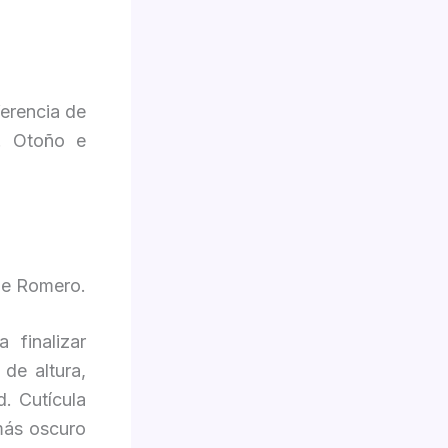
ferencia de
. Otoño e
pe Romero.
 finalizar
de altura,
. Cutícula
 más oscuro