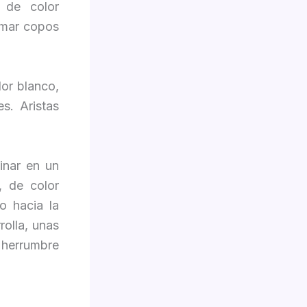
 de color
rmar copos
lor blanco,
s. Aristas
inar en un
, de color
o hacia la
olla, unas
herrumbre