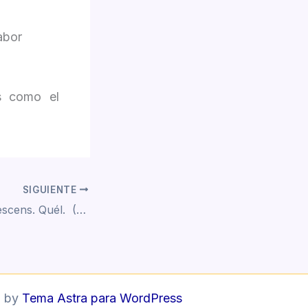
abor
s como el
SIGUIENTE
Marasmius torquescens. Quél. (1872)
d by
Tema Astra para WordPress