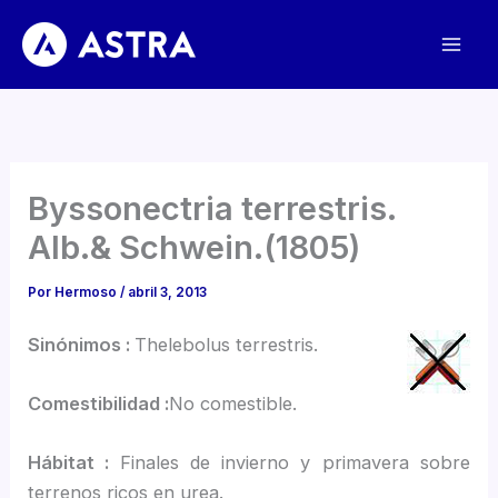
Ir
al
contenido
Byssonectria terrestris.
Alb.& Schwein.(1805)
Por
Hermoso
/
abril 3, 2013
Sinónimos :
Thelebolus terrestris.
Comestibilidad :
No comestible.
Hábitat :
Finales de invierno y primavera sobre
terrenos ricos en urea.