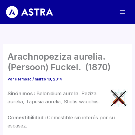
Ir
al
contenido
Arachnopeziza aurelia.
(Persoon) Fuckel. (1870)
Por
Hermoso
/
marzo 10, 2014
Sinónimos :
Belonidium aurelia, Peziza
aurelia, Tapesia aurelia, Stictis wauchiis.
Comestibilidad :
Comestible sin interés por su
escasez.